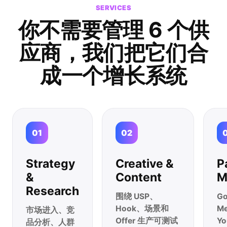
SERVICES
你不需要管理 6 个供
应商，
我们把它们合
成
一个增长系统
01
02
Strategy
Creative &
P
&
Content
M
Research
围绕 USP、
G
Hook、场景和
Me
市场进入、竞
Offer 生产可测试
Y
品分析、人群