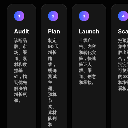
1
2
3
4
Audit
Plan
Launch
Sca
诊断品
制定
上线广
把预
牌、市
90 天
告、内容
集中
场、渠
增长
和转化实
胜出
道、素
路
验，快速
合，
材和数
线，
验证人
沉淀
据基
明确
群、渠
可复
础，找
测试
道、创意
的 S
到优先
主
和承接。
和增
解决的
题、
看板
增长瓶
预算
颈。
节
奏、
素材
队列
和