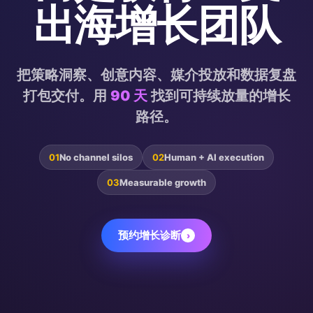
出海增长团队
把策略洞察、创意内容、媒介投放和数据复盘
打包交付。用
90 天
找到可持续放量的增长
路径。
01
No channel silos
02
Human + AI execution
03
Measurable growth
预约增长诊断
›