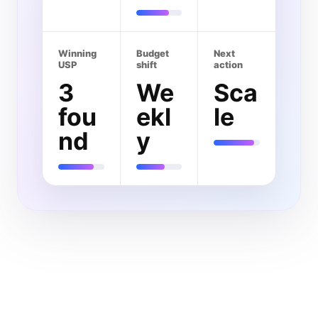
Winning
Budget
Next
USP
shift
action
3
We
Sca
fou
ekl
le
nd
y