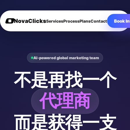
NovaClicks
Book In
Services
Process
Plans
Contact
AI-powered global marketing team
不是再找一个
代理商
而是获得一支