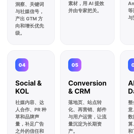
素材，用 AI 提效
A
洞察、关键词
并由专家把关。
等
与社媒信号，
与
产出 GTM 方
向和增长优先
级。
04
05
Social &
Conversion
A
KOL
& CRM
D
社媒内容、达
落地页、站点转
整
人合作、PR 种
化、再营销、邮件
意
草和品牌声
与用户运营，让流
数
量，补足广告
量沉淀为长期资
算
之外的信任和
产。
和